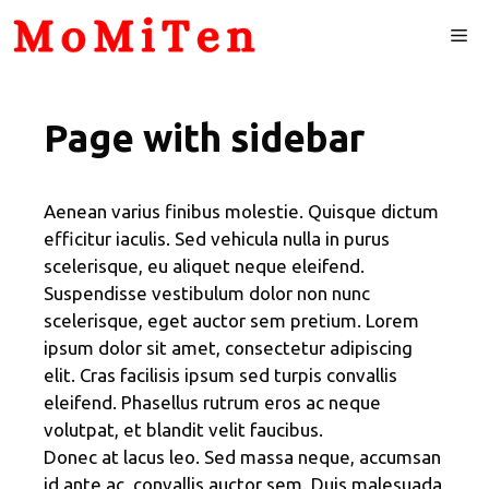
Skip
Me
to
content
Page with sidebar
Aenean varius finibus molestie. Quisque dictum
efficitur iaculis. Sed vehicula nulla in purus
scelerisque, eu aliquet neque eleifend.
Suspendisse vestibulum dolor non nunc
scelerisque, eget auctor sem pretium. Lorem
ipsum dolor sit amet, consectetur adipiscing
elit. Cras facilisis ipsum sed turpis convallis
eleifend. Phasellus rutrum eros ac neque
volutpat, et blandit velit faucibus.
Donec at lacus leo. Sed massa neque, accumsan
id ante ac, convallis auctor sem. Duis malesuada